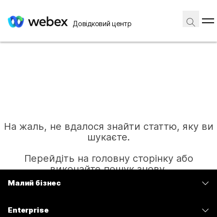
Довідковий центр
На жаль, не вдалося знайти статтю, яку ви
шукаєте.
Перейдіть на головну сторінку або
виконайте пошук знову.
Малий бізнес
Тарифи
Головна
Enterprise