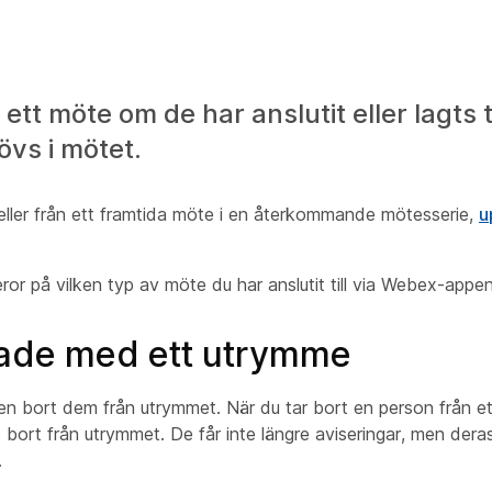
t möte om de har anslutit eller lagts ti
övs i mötet.
 eller från ett framtida möte i en återkommande mötesserie,
u
ror på vilken typ av möte du har anslutit till via Webex-appen
rade med ett utrymme
ven bort dem från utrymmet. När du tar bort en person från e
rt från utrymmet. De får inte längre aviseringar, men deras i
.