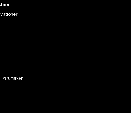
klare
vationer
Varumärken