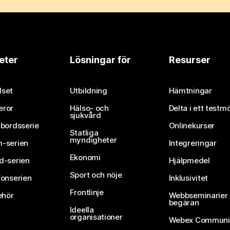
eter
Lösningar för
Resurser
set
Utbildning
Hämtningar
eror
Hälso- och
Delta i ett testm
sjukvård
vbordsserie
Onlinekurser
Statliga
myndigheter
-serien
Integreringar
Ekonomi
d-serien
Hjälpmedel
Sport och nöje
fonserien
Inklusivitet
Frontlinje
ehör
Webbseminarier 
begäran
Ideella
organisationer
Webex Communi