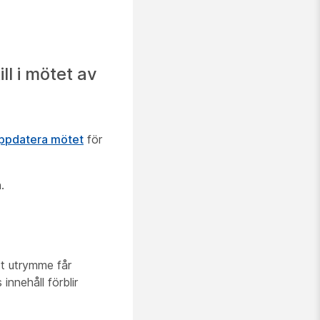
ll i mötet av
ppdatera mötet
för
.
tt utrymme får
nnehåll förblir