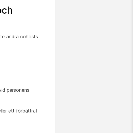
och
nte andra cohosts.
dvid personens
er ett förbättrat