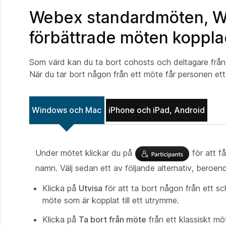
Webex standardmöten, W
förbättrade möten kopplad
Som värd kan du ta bort cohosts och deltagare från 
När du tar bort någon från ett möte får personen et
Windows och Mac
iPhone och iPad, Android
Under mötet klickar du på
för att få
namn. Välj sedan ett av följande alternativ, beroend
Klicka på
Utvisa
för att ta bort någon från ett s
möte som är kopplat till ett utrymme.
Klicka på
Ta bort från möte
från ett klassiskt möt