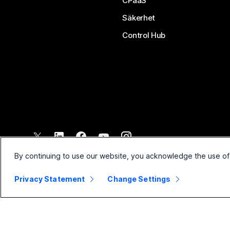
CPaaS
Säkerhet
Control Hub
©
2026
Cisco och/eller dess dotterbolag. Med ensamrätt.
By continuing to use our website, you acknowledge the use of
Privacy Statement
Change Settings