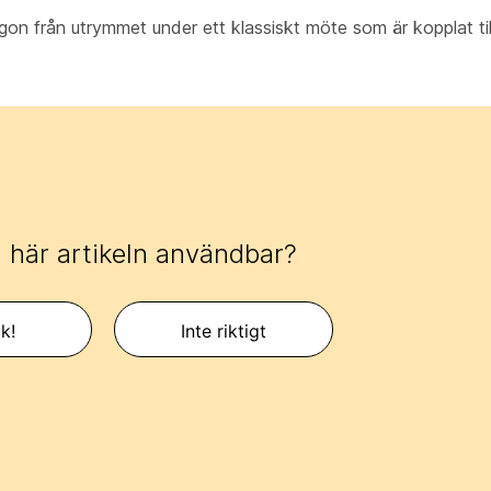
on från utrymmet under ett klassiskt möte som är kopplat til
 här artikeln användbar?
k!
Inte riktigt