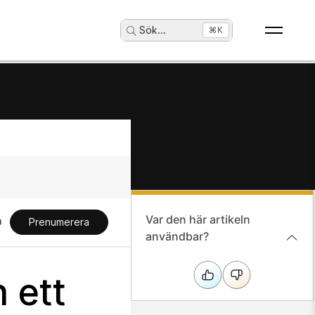
Sök
...
⌘K
Var den här artikeln
Prenumerera
användbar?
 ett