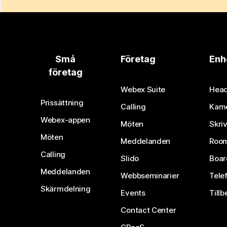
Små
Företag
Enh
företag
Webex Suite
Head
Prissättning
Calling
Kam
Webex-appen
Möten
Skri
Möten
Meddelanden
Room
Calling
Slido
Boar
Meddelanden
Webbseminarier
Tele
Skärmdelning
Events
Tillb
Contact Center