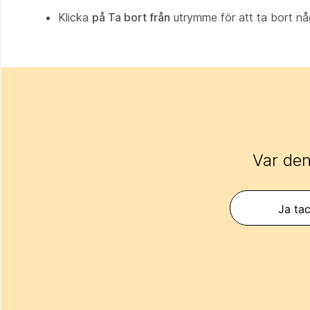
Klicka
på Ta bort från
utrymme för att ta bort någ
Var den
Ja tac