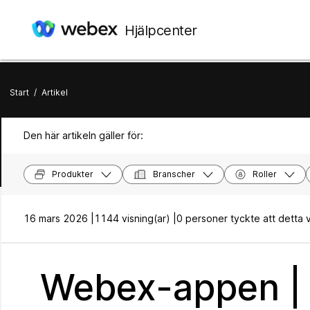
Hjälpcenter
Start
/
Artikel
Den här artikeln gäller för:
Produkter
Branscher
Roller
16 mars 2026 |
1144 visning(ar) |
0 personer tyckte att detta var
Webex-appen | T