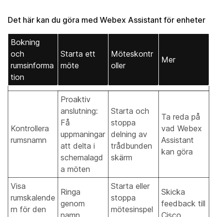
Det här kan du göra med Webex Assistant för enheter
Bokning
och
Starta ett
Möteskontr
Mer
rumsinforma
möte
oller
tion
Proaktiv
anslutning:
Starta och
Ta reda på
Få
stoppa
Kontrollera
vad Webex
uppmaningar
delning av
rumsnamn
Assistant
att delta i
trådbunden
kan göra
schemalagd
skärm
a möten
Visa
Starta eller
Ringa
Skicka
rumskalende
stoppa
genom
feedback till
rn för den
mötesinspel
namn
Cisco