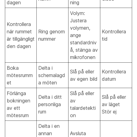
dagen
ning
Volym:
Justera
Kontrollera
volymen,
när rummet
Ring genom
Kontrollera
ange
är tillgängligt
nummer
tid
standardniv
den dagen
å, stänga av
mikrofonen
Boka
Delta i
Slå på eller
Kontrollera
mötesrumm
schemalagd
av egen bild
datum
et
a möten
Förlänga
Slå på eller
Delta i ditt
Slå på eller
bokningen
av
personliga
av läget
av ett
talardetekti
rum
Stör ej
mötesrum
on
Delta i en
annan
Avsluta