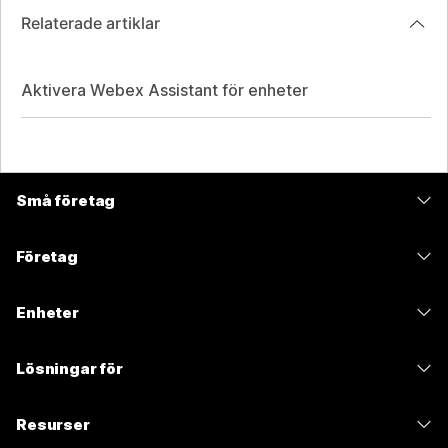
Relaterade artiklar
Aktivera Webex Assistant för enheter
Små företag
Prissättning
Företag
Webex-appen
Webex Suite
Enheter
Möten
Calling
Headset
Calling
Lösningar för
Möten
Kameror
Meddelanden
Utbildning
Meddelanden
Resurser
Skrivbordsserie
Skärmdelning
Hälso- och sjukvård