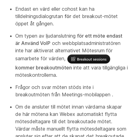
Endast en värd eller cohost kan ha
tilldelningsdialogrutan
för
det breakout-mötet
öppet åt gången.
Om typen av ljudanslutning
för ett möte endast
är Använd VoIP
och webbplatsadministratören
inte har aktiverat alternativet Mötesrum för
samarbete för värden,
kommer breakoutmöten
inte att vara tillgängliga i
möteskontrollerna.
Frågor och svar möten stöds inte i
breakoutmöten från Meetings-mobilappen .
Om de ansluter till mötet innan värdarna skapar
de här mötena kan Webex automatiskt flytta
mötesdeltagare till det breakoutade mötet.
Värdar måste manuellt flytta mötesdeltagare som
ansluter sig efter att de skapat det breakoutade