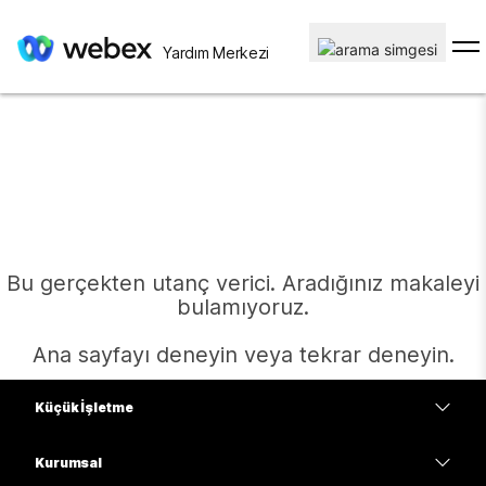
Yardım Merkezi
Bu gerçekten utanç verici. Aradığınız makaleyi
bulamıyoruz.
Ana sayfayı deneyin veya tekrar deneyin.
Küçük İşletme
Ana Sayfa
Fiyatlar
Kurumsal