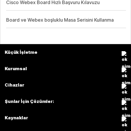
Cisco Webex Board Hızlı Başvuru Kılavuzu
Board ve Webex boşluklu Masa Serisini Kullanma
Küçük İşletme
Fiyatlar
Kurumsal
Webex Uygulaması
Webex Suite
Cihazlar
Meetings
Calling
kulaklıklar
Calling
Şunlar İçin Çözümler:
Meetings
Kameralar
Mesajlaşma
Eğitim
Mesajlaşma
Kaynaklar
Masa Serisi
Ekran Paylaşımı
Sağlık
Slido
İndirmeler
Oda Serisi