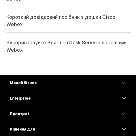
Короткий довідковий посібник з дошки Cisco
Webex
Використовуйте Board та Desk Series з пробілами
Webex
Малий бізнес
Тарифи
Enterprise
Програма Webex
Webex Suite
Пристрої
Наради
Calling
Гарнітури
Calling
Рішення для
Наради