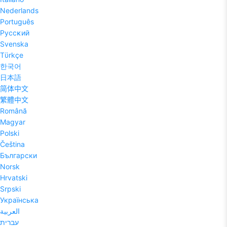
Nederlands
Português
Pyccĸий
Svenska
Tϋrkçe
한국어
日本語
简体中文
繁體中文
Română
Magyar
Polski
Čeština
Български
Norsk
Hrvatski
Srpski
Українська
العربية
עברית