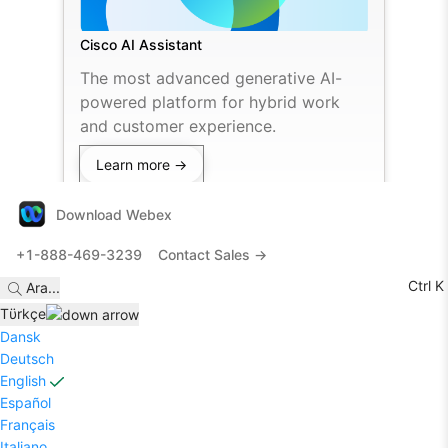
Cisco AI Assistant
The most advanced generative AI-
powered platform for hybrid work
and customer experience.
Learn more →
Download Webex
+1-888-469-3239
Contact Sales →
Ctrl K
Ara
...
Tϋrkçe
Dansk
Deutsch
English
Español
Français
Italiano