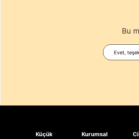
Bu m
Evet, teşek
Küçük
Kurumsal
Ci