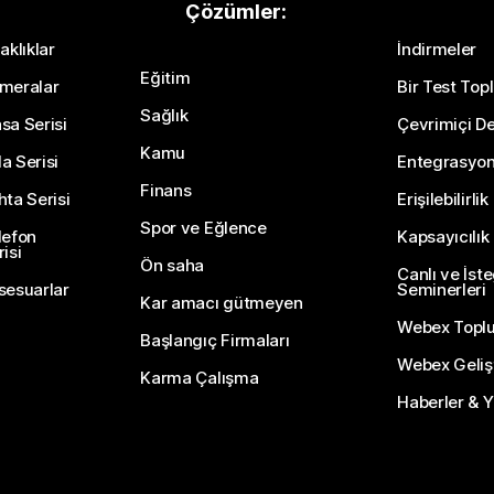
Çözümler:
aklıklar
İndirmeler
Eğitim
meralar
Bir Test Topl
Sağlık
sa Serisi
Çevrimiçi De
Kamu
a Serisi
Entegrasyo
Finans
hta Serisi
Erişilebilirlik
Spor ve Eğlence
lefon
Kapsayıcılık
isi
Ön saha
Canlı ve İst
sesuarlar
Seminerleri
Kar amacı gütmeyen
Webex Topl
Başlangıç Firmaları
Webex Gelişti
Karma Çalışma
Haberler & Ye