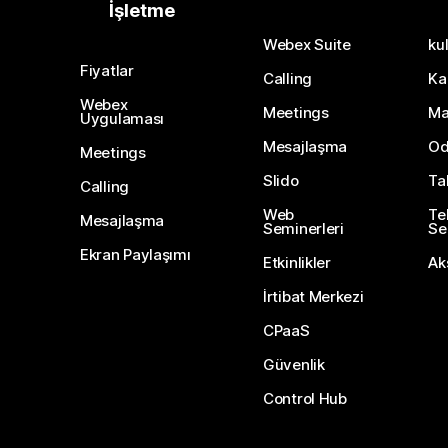
İşletme
Webex Suite
kul
Fiyatlar
Calling
Ka
Webex
Meetings
Ma
Uygulaması
Mesajlaşma
Od
Meetings
Slido
Ta
Calling
Web
Te
Mesajlaşma
Seminerleri
Ser
Ekran Paylaşımı
Etkinlikler
Ak
İrtibat Merkezi
CPaaS
Güvenlik
Control Hub