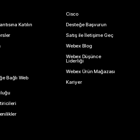
Cisco
antısına Katılın
Desteğe Başvurun
rsler
Satış ile İletişime Geç
n
Webex Blog
Webex Düşünce
Liderliği
Webex Ürün Mağazası
eğe Bağlı Web
Kariyer
uluğu
ricileri
nilikler