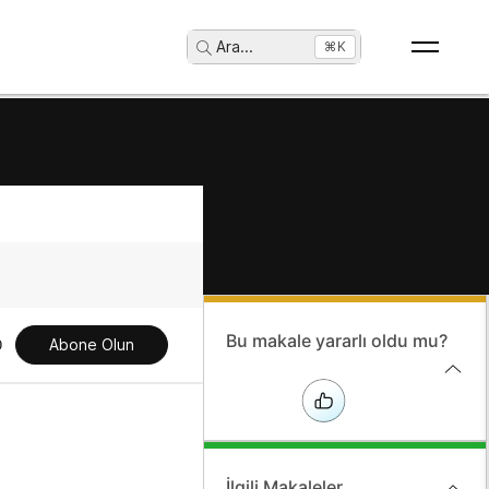
Ara
...
⌘K
Bu makale yararlı oldu mu?
Abone Olun
İlgili Makaleler