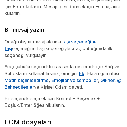
için
Enter
kullanın. Mesaja geri dönmek için
Esc
tuşlarını
kullanın.
Bir mesaj yazın
Odağı oluştur mesaj alanına
taşı seçeneğine
taşı
seçeneğine taşı seçeneğiyle
araç çubuğunda ilk
seçeneği
vurgulayın.
Araç çubuğu seçenekleri arasında gezinmek için
Sağ
ve
Sol
oklarını kullanabilirsiniz, örneğin:
Ek
, Ekran görüntüsü,
Metin biçimlendirme
,
Emojiler ve semboller
,
GIF'ler
,
@
Bahsedilenler
ve Kişisel Odam daveti.
Bir seçenek seçmek için Kontrol
+ Seçenek +
Boşluk/Enter öğesini
kullanın.
ECM dosyaları