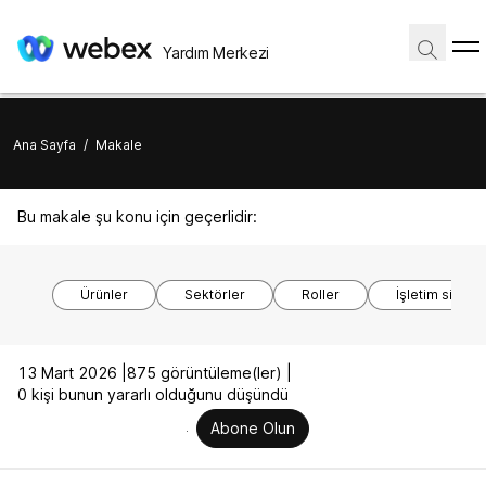
Yardım Merkezi
Ana Sayfa
/
Makale
Bu makale şu konu için geçerlidir:
Ürünler
Sektörler
Roller
İşletim sistem
13 Mart 2026 |
875 görüntüleme(ler) |
0 kişi bunun yararlı olduğunu düşündü
Abone Olun