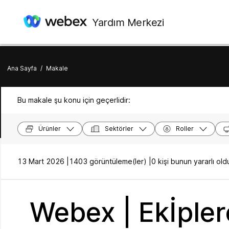
Yardım Merkezi
Ana Sayfa
/
Makale
Bu makale şu konu için geçerlidir:
Ürünler
Sektörler
Roller
13 Mart 2026 |
1403 görüntüleme(ler) |
0 kişi bunun yararlı o
Webex | Ekİpler