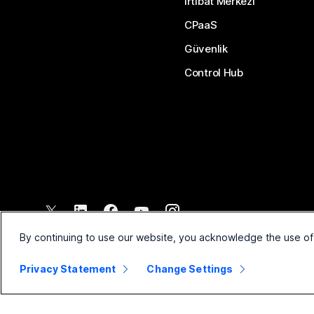
İrtibat Merkezi
CPaaS
Güvenlik
Control Hub
©
2026
Cisco ve/veya bağlı kuruluşları. Tüm hakları saklıdır.
By continuing to use our website, you acknowledge the use of
Privacy Statement
Change Settings