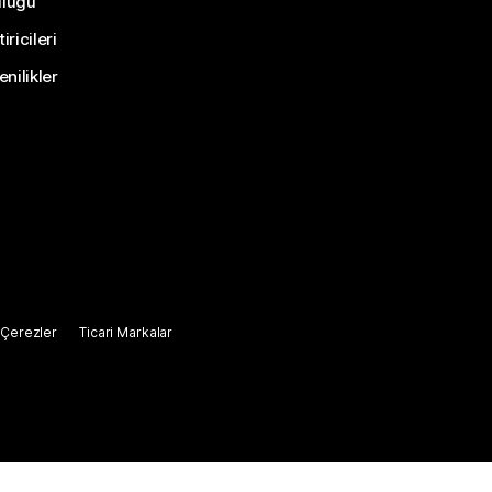
uluğu
ricileri
nilikler
Çerezler
Ticari Markalar