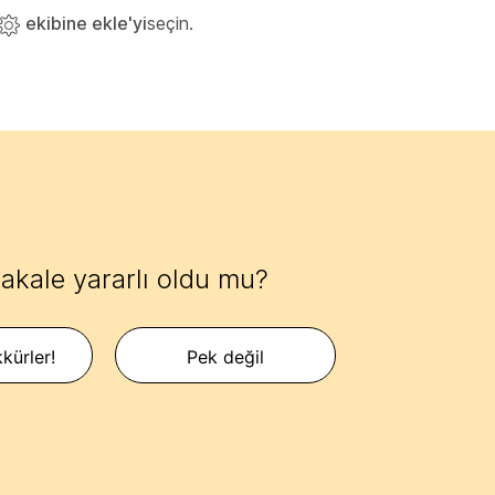
ekibine ekle'yi
seçin.
akale yararlı oldu mu?
kürler!
Pek değil