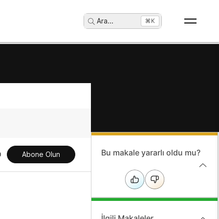
Ara
...
⌘K
Bu makale yararlı oldu mu?
Abone Olun
İlgili Makaleler