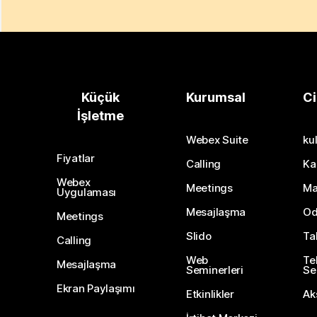
Küçük
Kurumsal
Ci
İşletme
Webex Suite
kul
Fiyatlar
Calling
Ka
Webex
Meetings
Ma
Uygulaması
Mesajlaşma
Od
Meetings
Slido
Ta
Calling
Web
Te
Mesajlaşma
Seminerleri
Ser
Ekran Paylaşımı
Etkinlikler
Ak