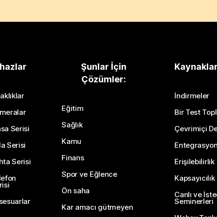
hazlar
Şunlar İçin
Kaynakla
Çözümler:
aklıklar
İndirmeler
Eğitim
meralar
Bir Test Topl
Sağlık
sa Serisi
Çevrimiçi De
Kamu
a Serisi
Entegrasyo
Finans
hta Serisi
Erişilebilirlik
Spor ve Eğlence
lefon
Kapsayıcılık
isi
Ön saha
Canlı ve İst
sesuarlar
Seminerleri
Kar amacı gütmeyen