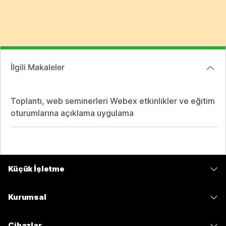
İlgili Makaleler
Toplantı, web seminerleri Webex etkinlikler ve eğitim
oturumlarına açıklama uygulama
Küçük İşletme
Fiyatlar
Kurumsal
Webex Uygulaması
Webex Suite
Cihazlar