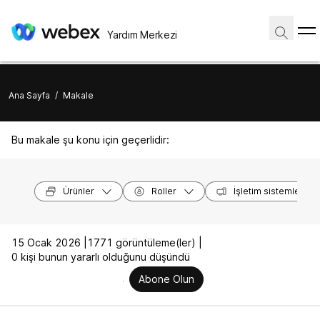
Yardım Merkezi
Ana Sayfa
/
Makale
Bu makale şu konu için geçerlidir:
Ürünler
Roller
İşletim sistemleri
15 Ocak 2026 |
1771 görüntüleme(ler) |
0 kişi bunun yararlı olduğunu düşündü
Abone Olun