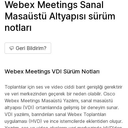
Webex Meetings Sanal
Masaüstü Altyapısı sürüm
notları
Geri Bildirim?
Webex Meetings VDI Sürüm Notları
Toplantılar için ses ve video ciddi bant genişliği gerektirir
ve veri merkezinden geçerek bir neden olabilir. Cisco
Webex Meetings Masaüstü Yazılımı, sanal masaüstü
altyapısı (VDI) ortamlarında gelişmiş bir deneyim sunar.
VDI yazılımı, barındırılan sanal Webex Toplantıları
uygulaması (HVD) ve ince istemcilerde eklentiden oluşur.