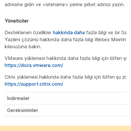
adresine gidin ve <sitename> yerine şirket adınızı yazın.
Yöneticiler
Desteklenen özellikler
hakkında daha
fazla bilgi ve bir Sa
Yazılımı çözümü hakkında daha fazla bilgi Webex Meeting
kılavuzuna bakın.
VMware yüklemesi hakkında daha fazla bilgi için lütfen şu z
https://docs.vmware.com/
Citrix yüklemesi hakkında daha fazla bilgi için lütfen şu ziya
https://support.citrix.com/
İndirmeler
Gereksinimler