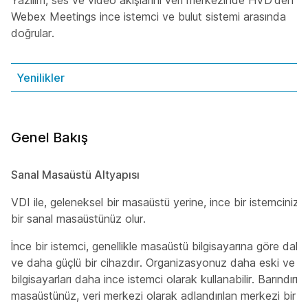
Yazılım, ses ve video akışlarını veri merkezinde HVD'den
Webex Meetings ince istemci ve bulut sistemi arasında
doğrular.
Yenilikler
Genel Bakış
Sanal Masaüstü Altyapısı
VDI ile, geleneksel bir masaüstü yerine, ince bir istemciniz v
bir sanal masaüstünüz olur.
İnce bir istemci, genellikle masaüstü bilgisayarına göre daha
ve daha güçlü bir cihazdır. Organizasyonuz daha eski ve d
bilgisayarları daha ince istemci olarak kullanabilir. Barındırıl
masaüstünüz, veri merkezi olarak adlandırılan merkezi bir 