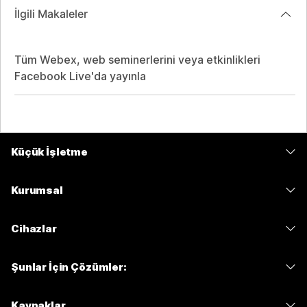
İlgili Makaleler
Tüm Webex, web seminerlerini veya etkinlikleri
Facebook Live'da yayınla
Küçük İşletme
Fiyatlar
Kurumsal
Webex Uygulaması
Webex Suite
Cihazlar
Meetings
Calling
kulaklıklar
Calling
Şunlar İçin Çözümler:
Meetings
Kameralar
Mesajlaşma
Eğitim
Mesajlaşma
Kaynaklar