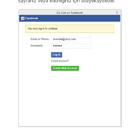
sayfanız veya etkinliğiniz için siteyekaydedilir.