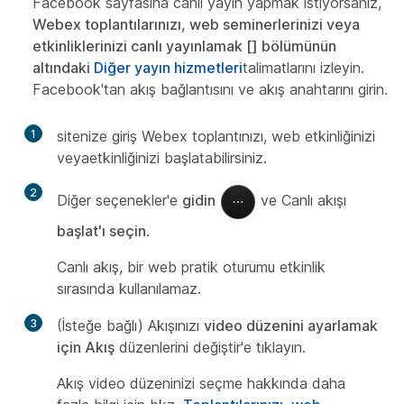
Facebook sayfasına canlı yayın yapmak istiyorsanız,
Webex toplantılarınızı, web seminerlerinizi veya
etkinliklerinizi canlı yayınlamak [] bölümünün
altındaki
Diğer yayın hizmetleri
talimatlarını izleyin.
Facebook'tan akış bağlantısını ve akış anahtarını girin.
1
sitenize giriş Webex toplantınızı, web etkinliğinizi
veyaetkinliğinizi başlatabilirsiniz.
2
Diğer seçenekler'e
gidin
ve Canlı akışı
başlat'ı seçin
.
Canlı akış, bir web pratik oturumu etkinlik
sırasında kullanılamaz.
3
(İsteğe bağlı) Akışınızı
video düzenini ayarlamak
için Akış
düzenlerini değiştir'e tıklayın.
Akış video düzeninizi seçme hakkında daha