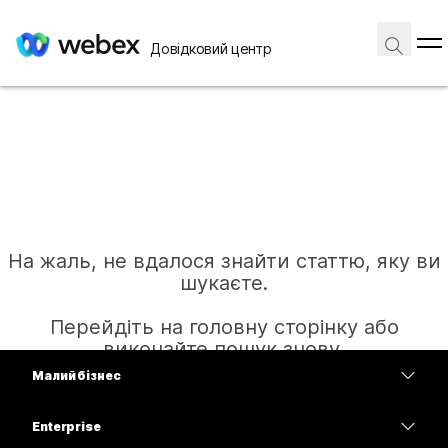
Довідковий центр
На жаль, не вдалося знайти статтю, яку ви
шукаєте.
Перейдіть на головну сторінку або
виконайте пошук знову.
Малий бізнес
Тарифи
Enterprise
Головна