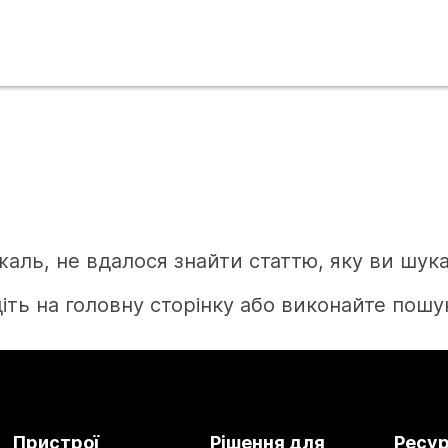
жаль, не вдалося знайти статтю, яку ви шука
іть на головну сторінку або виконайте пошук
Головна
Пристрої
Рішення для
Ресу
Потрібна відповідь?