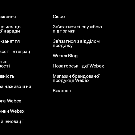
аження
Cisco
атися до
Зв’язатися зі службою
ої наради
підтримки
-заняття
Зв’язатися з відділом
продажу
сті інтеграції
Webex Blog
льні
ості
Новаторські ідеї Webex
ивність
Магазин брендованої
продукції Webex
ри наживо й на
Вакансії
ота Webex
ники Webex
й інновації