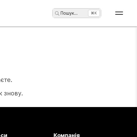
Пошук
...
⌘K
єте.
 знову.
рси
Компанія