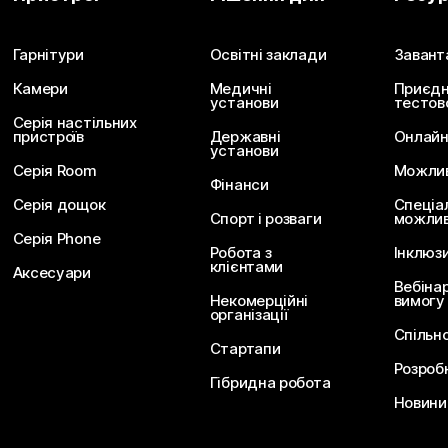
Надішліть запитання
Гарнітури
Освітні заклади
Завант
Камери
Медичні
Приєдн
установи
тестов
Серія настільних
пристроїв
Державні
Онлайн
установи
Серія Room
Можливо
Фінанси
Серія дощок
Спеціа
Спорт і розваги
можлив
Серія Phone
Робота з
Інклюз
клієнтами
Аксесуари
Вебіна
Некомерційні
вимогу
організації
Спільн
Стартапи
Розроб
Гібридна робота
Новини 