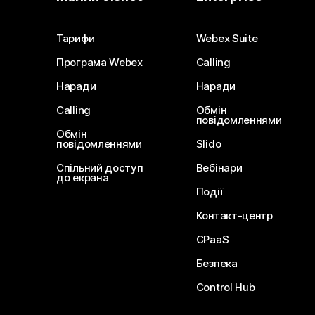
Тарифи
Webex Suite
Програма Webex
Calling
Наради
Наради
Calling
Обмін
повідомленнями
Обмін
повідомленнями
Slido
Спільний доступ
Вебінари
до екрана
Події
Контакт-центр
CPaaS
Безпека
Control Hub