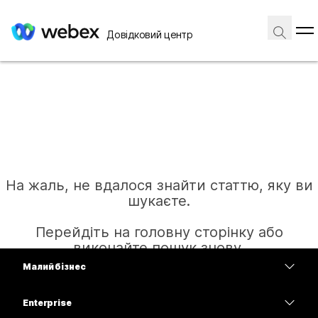
Довідковий центр
На жаль, не вдалося знайти статтю, яку ви
шукаєте.
Перейдіть на головну сторінку або
виконайте пошук знову.
Малий бізнес
Тарифи
Enterprise
Головна