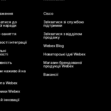
аження
Cisco
атися до
Зв’язатися зі службою
ої наради
підтримки
-заняття
Зв’язатися з відділом
продажу
сті інтеграції
Webex Blog
льні
ості
Новаторські ідеї Webex
ивність
Магазин брендованої
продукції Webex
ри наживо й на
Вакансії
ота Webex
ники Webex
й інновації