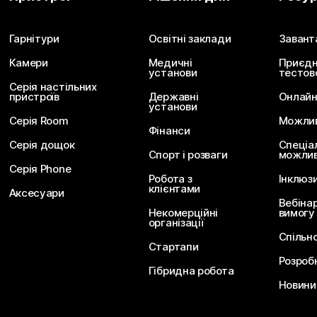
Надішліть запитання
Гарнітури
Освітні заклади
Завант
Камери
Медичні
Приєдн
установи
тестов
Серія настільних
пристроїв
Державні
Онлайн
установи
Серія Room
Можливо
Фінанси
Серія дощок
Спеціа
Спорт і розваги
можлив
Серія Phone
Робота з
Інклюз
клієнтами
Аксесуари
Вебіна
Некомерційні
вимогу
організації
Спільн
Стартапи
Розроб
Гібридна робота
Новини 