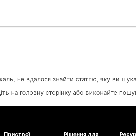
жаль, не вдалося знайти статтю, яку ви шука
іть на головну сторінку або виконайте пошук
Головна
Пристрої
Рішення для
Ресу
Потрібна відповідь?