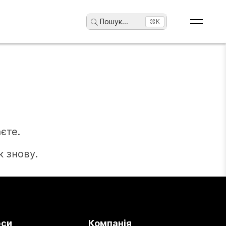
Пошук
...
⌘K
єте.
 знову.
рси
Компанія