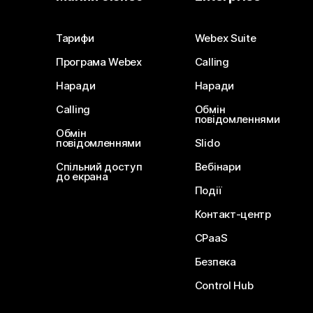
Тарифи
Webex Suite
Програма Webex
Calling
Наради
Наради
Calling
Обмін
повідомленнями
Обмін
повідомленнями
Slido
Спільний доступ
Вебінари
до екрана
Події
Контакт-центр
CPaaS
Безпека
Control Hub