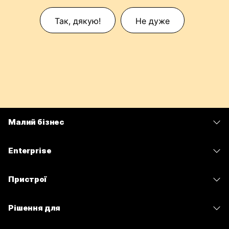
Так, дякую!
Не дуже
Малий бізнес
Тарифи
Enterprise
Програма Webex
Webex Suite
Пристрої
Наради
Calling
Гарнітури
Calling
Рішення для
Наради
Камери
Обмін повідомленнями
Освітні заклади