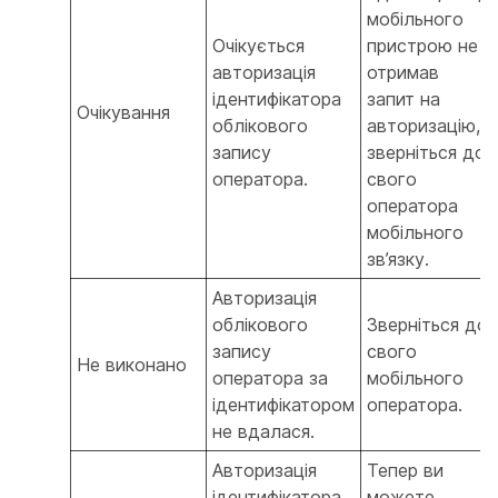
мобільного
Очікується
пристрою не
авторизація
отримав
ідентифікатора
запит на
Очікування
облікового
авторизацію,
запису
зверніться до
оператора.
свого
оператора
мобільного
зв’язку.
Авторизація
облікового
Зверніться до
запису
свого
Не виконано
оператора за
мобільного
ідентифікатором
оператора.
не вдалася.
Авторизація
Тепер ви
ідентифікатора
можете