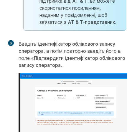
підтримка від
AT & T
, ви можете
скористатися посиланням,
наданим у повідомленні, щоб
зв’язатися з
AT & Т-представник
.
6
Введіть
ідентифікатор облікового запису
оператора
, а потім повторно введіть його в
поле
«Підтвердити ідентифікатор облікового
запису оператора
.