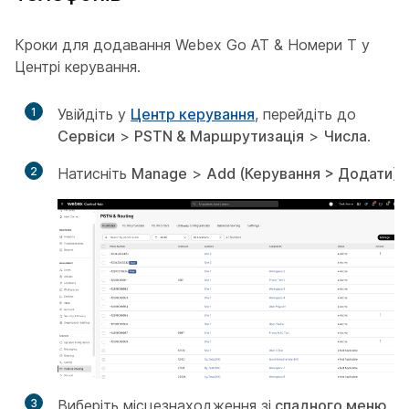
Кроки для додавання Webex Go AT & Номери T у
Центрі керування.
1
Увійдіть у
Центр керування
, перейдіть до
Сервіси
>
PSTN & Маршрутизація
>
Числа
.
2
Натисніть
Manage
>
Add (Керування > Додати)
.
3
Виберіть місцезнаходження зі
спадного меню