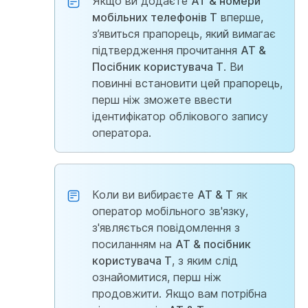
Якщо ви додаєте
AT & номери
мобільних телефонів T
вперше,
з’явиться прапорець, який вимагає
підтвердження прочитання
AT &
Посібник користувача T
. Ви
повинні встановити цей прапорець,
перш ніж зможете ввести
ідентифікатор облікового запису
оператора.
Коли ви вибираєте
AT & T
як
оператор мобільного зв'язку,
з'являється повідомлення з
посиланням на
AT & посібник
користувача T
, з яким слід
ознайомитися, перш ніж
продовжити. Якщо вам потрібна