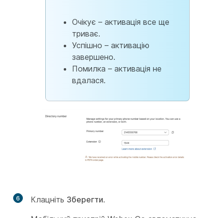
Очікує – активація все ще
триває.
Успішно – активацію
завершено.
Помилка – активація не
вдалася.
6
Клацніть
Зберегти
.