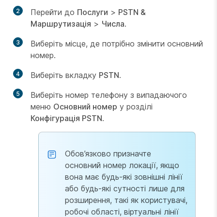
2
Перейти до
Послуги
>
PSTN &
Маршрутизація
>
Числа
.
3
Виберіть місце, де потрібно змінити основний
номер.
4
Виберіть вкладку
PSTN
.
5
Виберіть номер телефону з випадаючого
меню
Основний номер
у розділі
Конфігурація PSTN
.
Обов’язково призначте
основний номер локації, якщо
вона має будь-які зовнішні лінії
або будь-які сутності лише для
розширення, такі як користувачі,
робочі області, віртуальні лінії