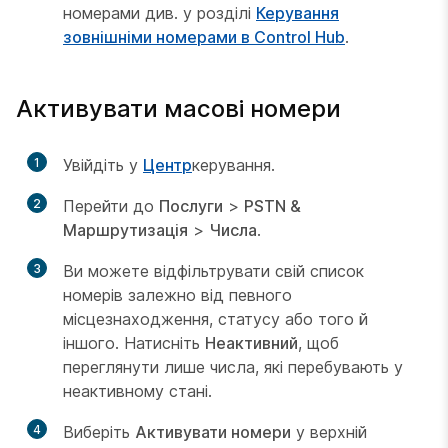
номерами див. у розділі
Керування
зовнішніми номерами в Control Hub
.
Активувати масові номери
1
Увійдіть у
Центр
керування.
2
Перейти до
Послуги
>
PSTN &
Маршрутизація
>
Числа
.
3
Ви можете відфільтрувати свій список
номерів залежно від певного
місцезнаходження, статусу або того й
іншого. Натисніть
Неактивний
, щоб
переглянути лише числа, які перебувають у
неактивному стані.
4
Виберіть
Активувати номери
у верхній