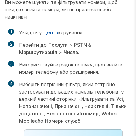
Ви можете шукати та фільтрувати номери, щоб
швидко знайти номери, які не призначені або
неактивні.
1
Увійдіть у
Центр
керування.
2
Перейти до
Послуги
>
PSTN &
Маршрутизація
>
Числа
.
3
Використовуйте рядок пошуку, щоб знайти
номер телефону або розширення.
4
Виберіть потрібний фільтр, який потрібно
застосувати до ваших номерів телефонів, у
верхній частині сторінки. Фільтрувати за
Усі
,
Непризначені
,
Призначені
,
Неактивні
,
Тільки
додаткові
,
Безкоштовний номер
,
Webex
Mobile
або
Номери служб
.