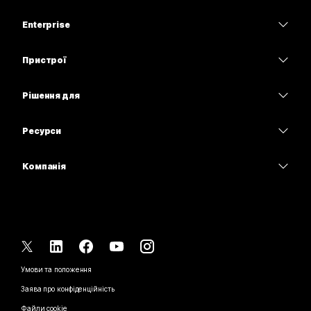
Тарифи
Enterprise
Програма Webex
Webex Suite
Пристрої
Наради
Calling
Гарнітури
Calling
Рішення для
Наради
Камери
Освітні заклади
Обмін повідомленнями
Обмін повідомленнями
Ресурси
Серія настільних пристроїв
Медичні установи
Спільний доступ до екрана
Завантаження
Slido
Серія Room
Компанія
Державні установи
Приєднатися до тестової наради
Вебінари
Cisco
Серія дощок
Фінанси
Онлайн-заняття
Події
Зв’язатися зі службою підтримки
Серія Phone
Спорт і розваги
Можливості інтеграції
Контакт-центр
Зв’язатися з відділом продажу
Аксесуари
Робота з клієнтами
Спеціальні можливості
CPaaS
Умови та положення
Webex Blog
Некомерційні організації
Заява про конфіденційність
Інклюзивність
Безпека
Новаторські ідеї Webex
Файли cookie
Стартапи