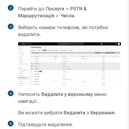
2
Перейти до
Послуги
>
PSTN &
Маршрутизація
>
Числа
.
3
Виберіть номери телефонів, які потрібно
видалити.
4
Натисніть
Видалити у верхньому
меню
навігації.
Ви можете вибрати
Видалити
з
Керування
.
5
Підтвердьте видалення.