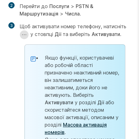
2
Перейти до
Послуги
>
PSTN &
Маршрутизація
>
Числа
.
3
Щоб активувати номер телефону, натисніть
у стовпці
Дії
та виберіть
Активувати
.
Якщо функції, користувачеві
або робочій області
призначено неактивний номер,
він залишатиметься
неактивним, доки його не
активують. Виберіть
Активувати
у розділі
Дії
або
скористайтеся методом
масової активації, описаним у
розділі
Масова активація
номерів
.