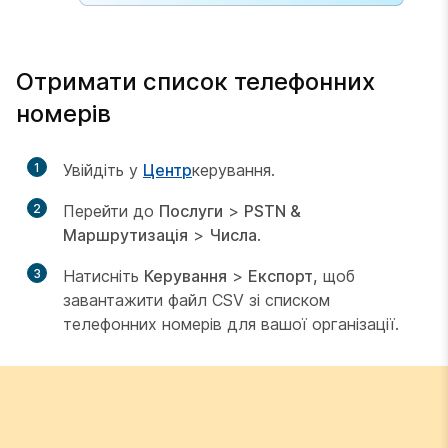
Отримати список телефонних
номерів
1
Увійдіть у
Центр
керування.
2
Перейти до
Послуги
>
PSTN &
Маршрутизація
>
Числа
.
3
Натисніть
Керування
>
Експорт,
щоб
завантажити файл CSV зі списком
телефонних номерів для вашої організації.