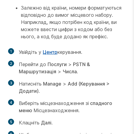
Залежно від країни, номери форматуються
відповідно до вимог місцевого набору.
Наприклад, якщо потрібен код країни, ви
можете ввести цифри з кодом або без
нього, а код буде додано як префікс.
1
Увійдіть у
Центр
керування.
2
Перейти до
Послуги
>
PSTN &
Маршрутизація
>
Числа
.
3
Натисніть
Manage
>
Add (Керування >
Додати)
.
4
Виберіть місцезнаходження зі
спадного
меню
Місцезнаходження.
5
Клацніть
Далі
.