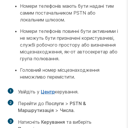
Номери телефонів мають бути надані тим
самим постачальником PSTN або
локальним шлюзом.
Номери телефонів повинні бути активними і
не можуть бути призначені користувачеві,
службі робочого простору або визначення
місцезнаходження, як-от автосекретар або
група полювання.
Головний номер місцезнаходження
неможливо перемістити.
1
Увійдіть у
Центр
керування.
2
Перейти до
Послуги
>
PSTN &
Маршрутизація
>
Числа
.
3
Натисніть
Керування
та виберіть