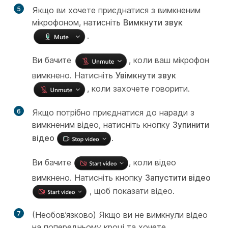
5
Якщо ви хочете приєднатися з вимкненим
мікрофоном, натисніть
Вимкнути звук
.
Ви бачите
, коли ваш мікрофон
вимкнено. Натисніть
Увімкнути звук
, коли захочете говорити.
6
Якщо потрібно приєднатися до наради з
вимкненим відео, натисніть кнопку
Зупинити
відео
.
Ви бачите
, коли відео
вимкнено. Натисніть кнопку
Запустити відео
, щоб показати відео.
7
(Необов’язково) Якщо ви не вимкнули відео
на попередньому кроці та хочете