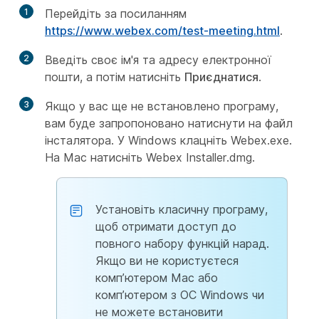
1
Перейдіть за посиланням
https://www.webex.com/test-meeting.html
.
2
Введіть своє ім'я та адресу електронної
пошти, а потім натисніть
Приєднатися
.
3
Якщо у вас ще не встановлено програму,
вам буде запропоновано натиснути на файл
інсталятора. У Windows клацніть Webex.exe.
На Mac натисніть Webex Installer.dmg.
Установіть класичну програму,
щоб отримати доступ до
повного набору функцій нарад.
Якщо ви не користуєтеся
комп’ютером Mac або
комп’ютером з ОС Windows чи
не можете встановити