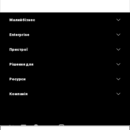
Малий бізнес
Тарифи
Enterprise
Програма Webex
Webex Suite
Пристрої
Наради
Calling
Гарнітури
Calling
Рішення для
Наради
Камери
Освітні заклади
Обмін повідомленнями
Обмін повідомленнями
Ресурси
Серія настільних пристроїв
Медичні установи
Спільний доступ до екрана
Завантаження
Slido
Серія Room
Компанія
Державні установи
Приєднатися до тестової наради
Вебінари
Cisco
Серія дощок
Фінанси
Онлайн-заняття
Події
Зв’язатися зі службою підтримки
Серія Phone
Спорт і розваги
Можливості інтеграції
Контакт-центр
Зв’язатися з відділом продажу
Аксесуари