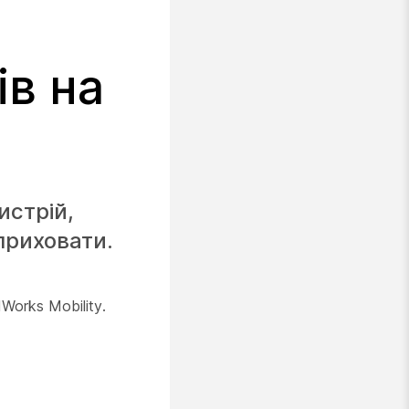
ів на
истрій,
 приховати.
Works Mobility.