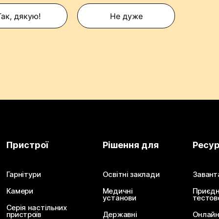
Так, дякую!
Не дуже
Пристрої
Рішення для
Ресу
Гарнітури
Освітні заклади
Завант
Камери
Медичні
Приєдн
установи
тестов
Серія настільних
пристроїв
Державні
Онлайн