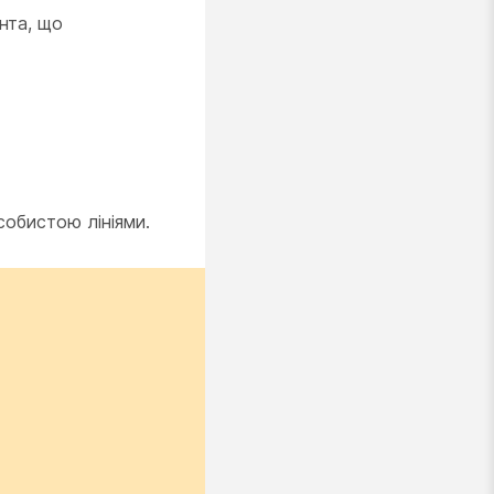
ента, що
собистою лініями.