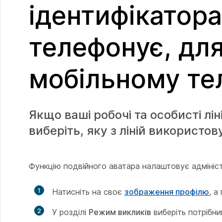
ідентифікатора
телефонує, для
мобільному те
Якщо ваші робочі та особисті лі
виберіть, яку з ліній використов
Функцію подвійного аватара налаштовує адміністр
1
Натисніть на своє
зображення профілю
, а
2
У розділі
Режим викликів
виберіть потрібни