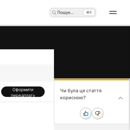
Пошук
...
⌘K
Оформити
Чи була ця стаття
передплату
корисною?