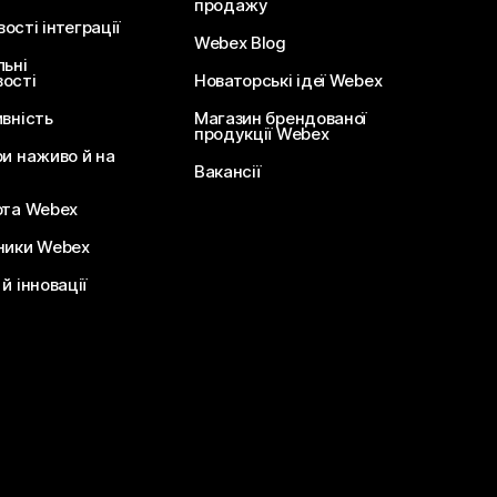
продажу
сті інтеграції
Webex Blog
льні
ості
Новаторські ідеї Webex
ивність
Магазин брендованої
продукції Webex
ри наживо й на
Вакансії
ота Webex
ники Webex
й інновації