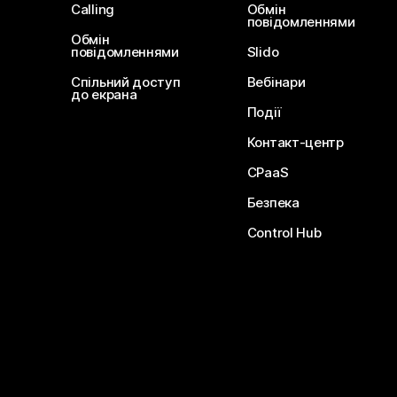
Calling
Обмін
повідомленнями
Обмін
повідомленнями
Slido
Спільний доступ
Вебінари
до екрана
Події
Контакт-центр
CPaaS
Безпека
Control Hub