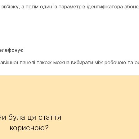
 зв’язку
, а потім один із параметрів ідентифікатора абон
телефонує
клавішної панелі також можна вибирати між робочою та о
Чи була ця стаття
корисною?