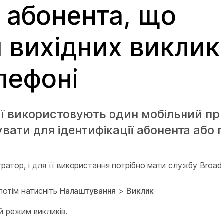
 абонента, що
 вихідних виклик
лефоні
нії використовують один мобільний пр
увати для ідентифікації абонента або
атор, і для її використання потрібно мати службу Broad
 потім натисніть
Налаштування
>
Виклик
й режим викликів.