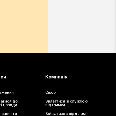
рси
Компанія
аження
Cisco
атися до
Зв’язатися зі службою
ої наради
підтримки
-заняття
Зв’язатися з відділом