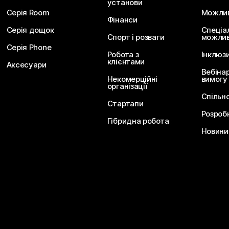
установи
Серія Room
Можливо
Фінанси
Серія дощок
Спеціа
Спорт і розваги
можлив
Серія Phone
Робота з
Інклюз
клієнтами
Аксесуари
Вебіна
Некомерційні
вимогу
організації
Спільн
Стартапи
Розроб
Гібридна робота
Новини 