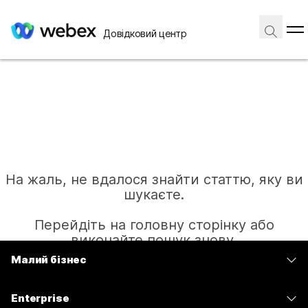
Довідковий центр
На жаль, не вдалося знайти статтю, яку ви
шукаєте.
Перейдіть на головну сторінку або
виконайте пошук знову.
Малий бізнес
Тарифи
Головна
Enterprise