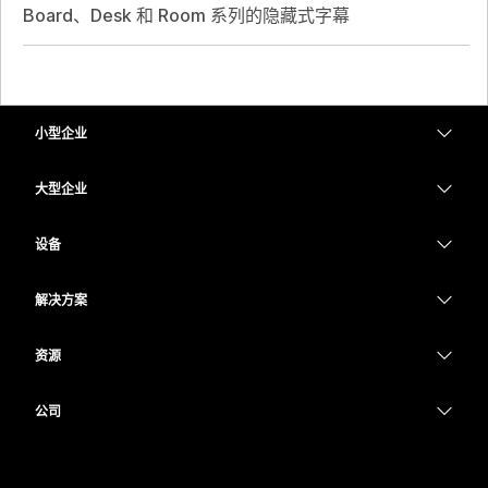
Board、Desk 和 Room 系列的隐藏式字幕
小型企业
定价
大型企业
Webex 应用程序
Webex Suite
设备
Meetings
Calling
头戴式耳机
Calling
解决方案
Meetings
摄像头
教育
消息传递
消息传递
资源
Desk 系列
医疗保健
屏幕共享
下载
Slido
Room 系列
公司
政府
加入测试会议
Webinars
Cisco
Board 系列
财务
在线课程
Events