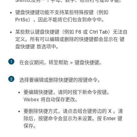
Shift
以及另一个字母、数字、标点符号或命令键。
键盘快捷键功能不支持某些特殊按键（例如
PrtSc
），因此不能将它们包含到命令中。
某些默认键盘快捷键（例如
F6
或
Ctrl Tab
）无法自
定义。所有可以编辑或删除的快捷键都会显示在
键
盘快捷键
首选项中。
1
在会议期间，转至
帮助
>
键盘快捷键
。
2
选择要编辑或删除快捷键的按键命令。
要编辑快捷键，请同时按下新命令按键。
Webex 将自动保存更改。
要删除快捷方式，请点击组合键旁边的
X
。清
除后，按键命令会显示为
未设置
。按
Enter
键
保存。