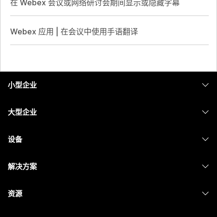
在 Webex 会议或网络研讨会期间显示或隐藏字幕
Webex 应用 | 在会议中使用手语翻译
小型企业
定价
大型企业
Webex 应用程序
Webex Suite
设备
Meetings
Calling
头戴式耳机
Calling
解决方案
Meetings
摄像头
消息传递
教育
消息传递
资源
Desk 系列
屏幕共享
医疗保健
Slido
下载
Room 系列