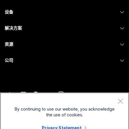
Webex 应用程序
Webex Suite
设备
提交问题
Meetings
Calling
头戴式耳机
Calling
解决方案
Meetings
摄像头
消息传递
教育
消息传递
资源
Desk 系列
屏幕共享
医疗保健
Slido
下载
Room 系列
公司
政府
Webinars
加入测试会议
Board 系列
Cisco
财务
Events
在线课程
Phone 系列
联系技术支持
体育与娱乐
Contact Center
集成
配件
联系销售
一线员工
CPaaS
辅助功能
条款和条件
Webex Blog
非营利组织
安全性
By continuing to use our website, you acknowledge
包容性
隐私权声明
the use of cookies.
Webex 思想领导力
新兴公司
Control Hub
Cookie
直播和点播网络研讨会
Privacy Statement
Webex 商店
商标
混合式工作