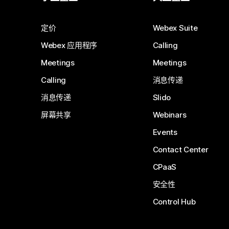
定价
Webex Suite
Webex 应用程序
Calling
Meetings
Meetings
Calling
消息传递
消息传递
Slido
屏幕共享
Webinars
Events
Contact Center
CPaaS
安全性
Control Hub