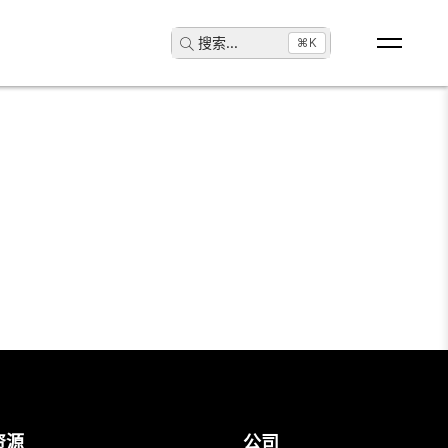
搜索
...
⌘K
资源
公司