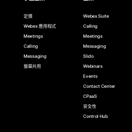
定價
Webex Suite
Webex 應用程式
Calling
Meetings
Meetings
Calling
Messaging
Messaging
Slido
螢幕共用
Webinars
Events
Contact Center
CPaaS
安全性
Control Hub