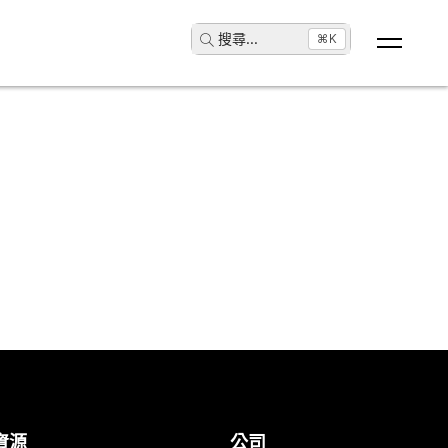
搜尋
...
⌘K
。
資源
公司