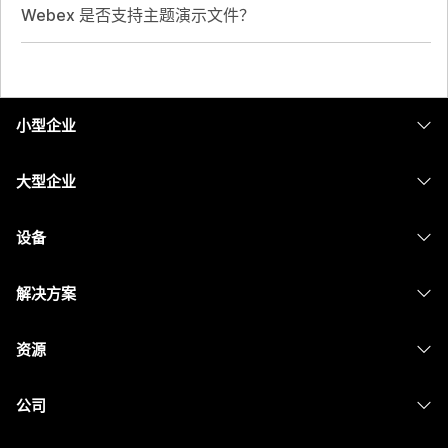
Webex 是否支持主题演示文件？
小型企业
定价
大型企业
Webex 应用程序
Webex Suite
设备
Meetings
Calling
头戴式耳机
Calling
解决方案
Meetings
摄像头
消息传递
教育
消息传递
资源
Desk 系列
屏幕共享
医疗保健
Slido
下载
Room 系列
公司
政府
Webinars
加入测试会议
Board 系列
Cisco