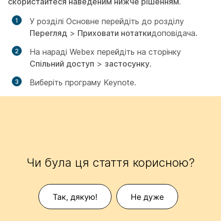
скористайтеся наведеним нижче рішенням.
У розділі Основне перейдіть до розділу
Перегляд
>
Приховати нотатки
доповідача.
На нараді Webex перейдіть на сторінку
Спільний доступ
>
застосунку
.
Виберіть програму Keynote.
Чи була ця стаття корисною?
Так, дякую!
Не дуже