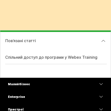
Пов’язані статті
Спільний доступ до програми у Webex Training
Малий бізнес
Тарифи
Enterprise
Програма Webex
Webex Suite
Пристрої