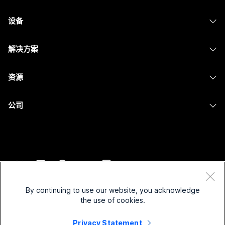
Webex 应用程序
Webex Suite
设备
提交问题
Meetings
Calling
头戴式耳机
Calling
解决方案
Meetings
摄像头
消息传递
教育
消息传递
资源
Desk 系列
屏幕共享
医疗保健
Slido
下载
Room 系列
公司
政府
Webinars
加入测试会议
Board 系列
Cisco
财务
Events
在线课程
Phone 系列
联系技术支持
体育与娱乐
Contact Center
集成
配件
联系销售
一线员工
CPaaS
辅助功能
条款和条件
Webex Blog
非营利组织
安全性
By continuing to use our website, you acknowledge
包容性
隐私权声明
the use of cookies.
Webex 思想领导力
新兴公司
Control Hub
Cookie
直播和点播网络研讨会
Privacy Statement
Webex 商店
商标
混合式工作