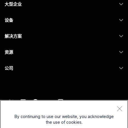
大型企业
Webex 应用程序
Webex Suite
设备
Meetings
Calling
头戴式耳机
Calling
解决方案
Meetings
摄像头
消息传递
教育
消息传递
资源
Desk 系列
屏幕共享
医疗保健
Slido
下载
Room 系列
公司
政府
Webinars
加入测试会议
Board 系列
Cisco
财务
Events
在线课程
Phone 系列
联系技术支持
体育与娱乐
Contact Center
集成
配件
联系销售
一线员工
CPaaS
辅助功能
条款和条件
Webex Blog
非营利组织
安全性
By continuing to use our website, you acknowledge
包容性
隐私权声明
the use of cookies.
Webex 思想领导力
新兴公司
Control Hub
Cookie