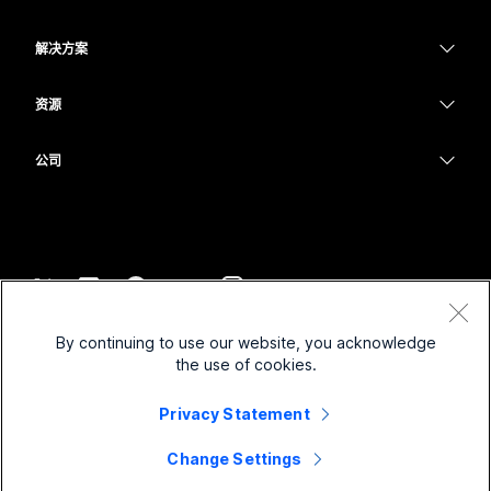
Meetings
Calling
头戴式耳机
Calling
解决方案
Meetings
摄像头
教育
消息传递
消息传递
资源
Desk 系列
医疗保健
屏幕共享
下载
Slido
Room 系列
公司
政府
加入测试会议
Webinars
Cisco
Board 系列
财务
在线课程
Events
联系技术支持
Phone 系列
体育与娱乐
集成
Contact Center
联系销售
配件
一线员工
辅助功能
CPaaS
条款和条件
Webex Blog
By continuing to use our website, you acknowledge
非营利组织
隐私权声明
包容性
安全性
the use of cookies.
Webex 思想领导力
Cookie
新兴公司
直播和点播网络研讨会
Control Hub
Privacy Statement
Webex 商店
商标
混合式工作
Webex 社区
©
2026
Cisco 和/或其附属公司。保留所有权利。
职业
Change Settings
Webex 开发人员