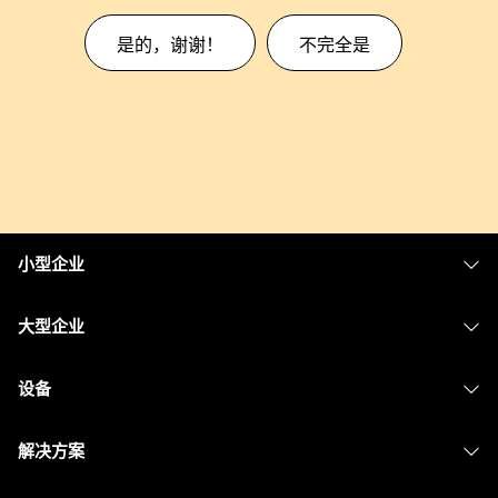
是的，谢谢！
不完全是
小型企业
定价
大型企业
Webex 应用程序
Webex Suite
设备
Meetings
Calling
头戴式耳机
Calling
解决方案
Meetings
摄像头
消息传递
教育