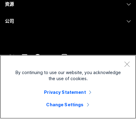
消息传递
资源
Desk 系列
屏幕共享
医疗保健
Slido
下载
Room 系列
公司
政府
Webinars
加入测试会议
Board 系列
Cisco
财务
Events
在线课程
Phone 系列
联系技术支持
体育与娱乐
Contact Center
集成
配件
联系销售
一线员工
CPaaS
辅助功能
条款和条件
Webex Blog
非营利组织
安全性
By continuing to use our website, you acknowledge
包容性
隐私权声明
the use of cookies.
Webex 思想领导力
新兴公司
Control Hub
Cookie
直播和点播网络研讨会
Privacy Statement
Webex 商店
商标
混合式工作
Webex 社区
©
2026
Cisco 和/或其附属公司。保留所有权利。
职业
Change Settings
Webex 开发人员
新闻和创新