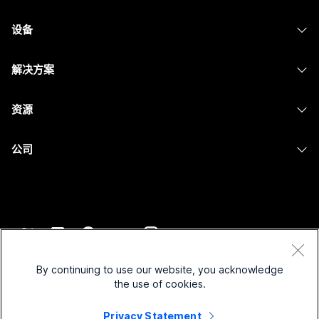
Webex 应用程序
Webex Suite
设备
提交问题
Meetings
Calling
头戴式耳机
Calling
解决方案
Meetings
摄像头
消息传递
教育
消息传递
资源
Desk 系列
屏幕共享
医疗保健
Slido
下载
Room 系列
公司
政府
Webinars
加入测试会议
Board 系列
Cisco
财务
Events
在线课程
Phone 系列
联系技术支持
体育与娱乐
Contact Center
集成
配件
联系销售
一线员工
CPaaS
辅助功能
条款和条件
Webex Blog
非营利组织
安全性
By continuing to use our website, you acknowledge
包容性
隐私权声明
the use of cookies.
Webex 思想领导力
新兴公司
Control Hub
Cookie
直播和点播网络研讨会
Privacy Statement
Webex 商店
商标
混合式工作