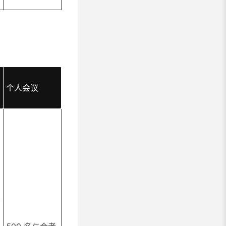
个人会议
与
0