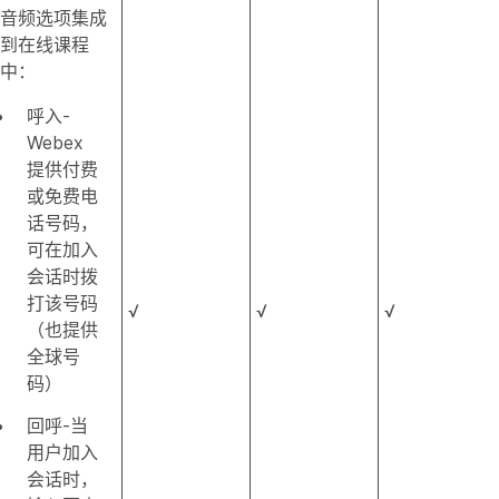
音频选项集成
到在线课程
中：
呼入
-
Webex
提供付费
或免费电
话号码，
可在加入
会话时拨
打该号码
√
√
√
（也提供
全球号
码）
回呼
-当
用户加入
会话时，