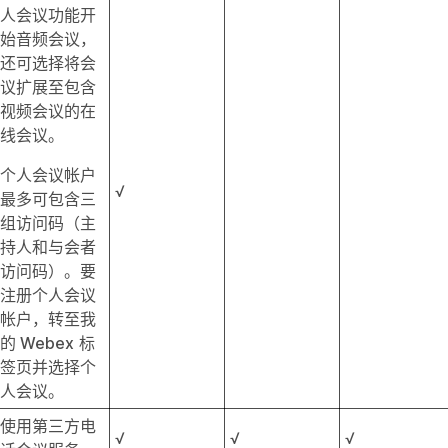
人会议功能开
始音频会议，
还可选择将会
议扩展至包含
视频会议的在
线会议。
个人会议帐户
√
最多可包含三
组访问码（主
持人和与会者
访问码）。要
注册个人会议
帐户，转至
我
的 Webex
标
签页并选择
个
人会议
。
使用第三方电
√
√
√