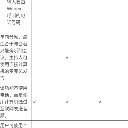
输入要由
Webex
呼叫的电
话号码
单向音频，最
适合于与会者
只能旁听的会
议。主持人可
√
使用连接计算
机的麦克风发
言。
该功能不使用
电话，而是使
用计算机通过
√
√
√
互联网发送音
频。
用户可使用个