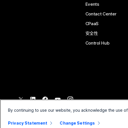
Events
Contact Center
CPaaS
安全性
Control Hub
©
2026
Cisco 和/或其附属公司。保留所有权利。
By continuing to use our website, you acknowledge the use of
Privacy Statement
Change Settings