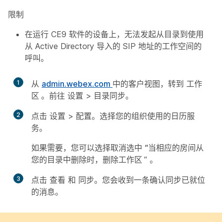
限制
在运行 CE9 软件的设备上，无法发起从目录到使用
从 Active Directory 导入的 SIP 地址的工作空间的
呼叫。
1
从
admin.webex.com
中的客户视图，转到
工作
区
。前往
设置
>
目录同步
。
2
点击
设置
>
配置
。选择您的组织使用的日历服
务。
如果需要，您可以选择取消选中
“当相应的房间从
您的目录中删除时，删除工作区
” 。
3
点击
查看
和
同步
。您会收到一条确认同步已就位
的消息。