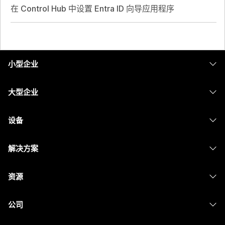
在 Control Hub 中设置 Entra ID 向导应用程序
小型企业
定价
大型企业
Webex 应用程序
Webex Suite
设备
Meetings
Calling
头戴式耳机
Calling
解决方案
Meetings
摄像头
消息传递
教育
消息传递
资源
Desk 系列
屏幕共享
医疗保健
Slido
下载
Room 系列
公司
政府
Webinars
加入测试会议
Board 系列
Cisco