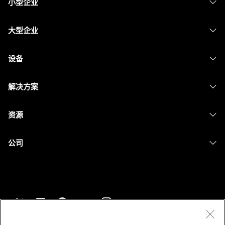
小型企业
定价
大型企业
Webex 应用程序
Webex Suite
设备
Meetings
Calling
头戴式耳机
Calling
解决方案
Meetings
摄像头
消息传递
教育
消息传递
资源
Desk 系列
屏幕共享
医疗保健
Slido
下载
Room 系列
公司
政府
Webinars
加入测试会议
Board 系列
Cisco
财务
Events
在线课程
Phone 系列
联系技术支持
体育与娱乐
Contact Center
集成
配件
联系销售
一线员工
CPaaS
辅助功能
条款和条件
Webex Blog
非营利组织