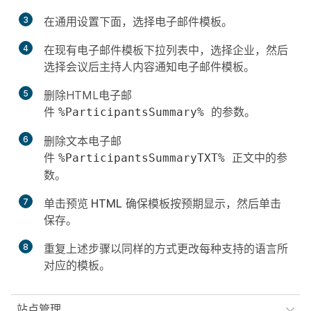
3
在
通用设置
下面，选择
电子邮件模板
。
4
在
现有电子邮件模板
下拉列表中，选择
企业
，然后
选择
会议后主持人内容通知
电子邮件模板。
5
删除HTML电子邮
件
的参数。
%ParticipantsSummary%
6
删除文本电子邮
件
正文中的参
%ParticipantsSummaryTXT%
数。
7
单击
预览 HTML
确保模板按预期显示，然后单击
保存
。
8
重复上述步骤以同样的方式更改每种支持的语言所
对应的模板。
站点管理