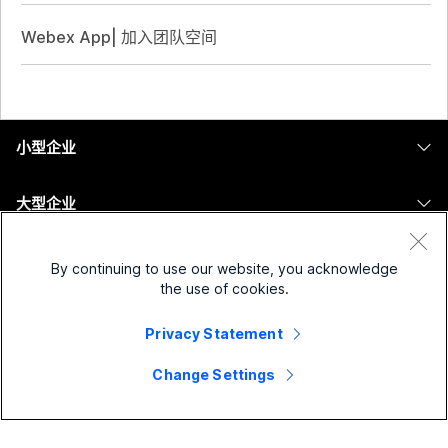
Webex App| 加入团队空间
小型企业
定价
大型企业
Webex 应用程序
Webex Suite
设备
Meetings
By continuing to use our website, you acknowledge
Calling
the use of cookies.
头戴式耳机
Calling
解决方案
Meetings
Privacy Statement
摄像头
消息传递
教育
消息传递
资源
Change Settings
Desk 系列
屏幕共享
医疗保健
Slido
下载
Room 系列
公司
政府
Webinars