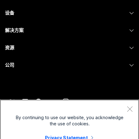
Webex 应用程序
Webex Suite
设备
提交问题
Meetings
Calling
头戴式耳机
Calling
解决方案
Meetings
摄像头
消息传递
教育
消息传递
资源
Desk 系列
屏幕共享
医疗保健
Slido
下载
Room 系列
公司
政府
Webinars
加入测试会议
Board 系列
Cisco
财务
Events
在线课程
Phone 系列
联系技术支持
体育与娱乐
Contact Center
集成
配件
联系销售
一线员工
CPaaS
辅助功能
条款和条件
Webex Blog
非营利组织
安全性
By continuing to use our website, you acknowledge
包容性
隐私权声明
the use of cookies.
Webex 思想领导力
新兴公司
Control Hub
Cookie
直播和点播网络研讨会
Privacy Statement
Webex 商店
商标
混合式工作