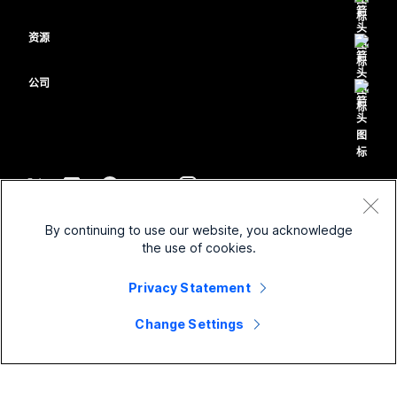
Meetings
摄像头
教育
消息传递
消息传递
资源
Desk 系列
医疗保健
屏幕共享
下载
Slido
Room 系列
公司
政府
加入测试会议
Webinars
Cisco
Board 系列
财务
在线课程
Events
联系技术支持
Phone 系列
体育与娱乐
集成
Contact Center
联系销售
配件
一线员工
辅助功能
CPaaS
条款和条件
Webex Blog
By continuing to use our website, you acknowledge
非营利组织
隐私权声明
包容性
安全性
the use of cookies.
Webex 思想领导力
Cookie
新兴公司
直播和点播网络研讨会
Control Hub
Privacy Statement
Webex 商店
商标
混合式工作
Webex 社区
©
2026
Cisco 和/或其附属公司。保留所有权利。
职业
Change Settings
Webex 开发人员
新闻和创新