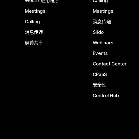
Webex 应用程序
Calling
Meetings
Meetings
Calling
消息传递
消息传递
Slido
屏幕共享
Webinars
Events
Contact Center
CPaaS
安全性
Control Hub