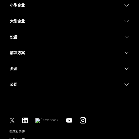
小型企业
定价
大型企业
Webex 应用程序
Webex Suite
设备
Meetings
Calling
头戴式耳机
Calling
解决方案
Meetings
摄像头
教育
消息传递
消息传递
资源
Desk 系列
医疗保健
屏幕共享
下载
Slido
Room 系列
公司
政府
加入测试会议
Webinars
Cisco
Board 系列
财务
在线课程
Events
联系技术支持
Phone 系列
体育与娱乐
集成
Contact Center
联系销售
配件
一线员工
辅助功能
CPaaS
条款和条件
Webex Blog
非营利组织