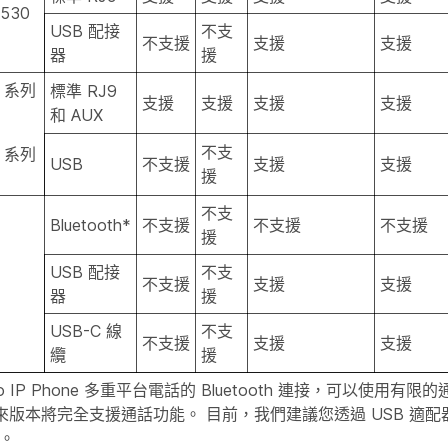
 530
USB 配接
不支
不支援
支援
支援
器
援
0 系列
標準 RJ9
支援
支援
支援
支援
和 AUX
不支
0 系列
USB
不支援
支援
支援
援
不支
Bluetooth*
不支援
不支援
不支援
援
USB 配接
不支
不支援
支援
支援
器
援
USB-C 線
不支
不支援
支援
支援
纜
援
co IP Phone 多重平台電話的 Bluetooth 連接，可以使用有
來版本將完全支援通話功能。 目前，我們建議您透過 USB 適配器或
0。