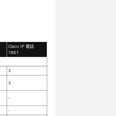
Cisco IP 電話
7861
X
X
-
-