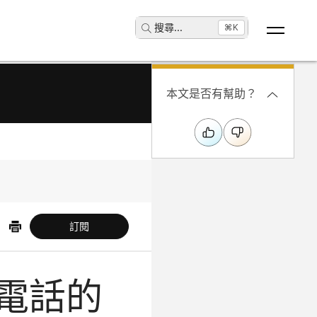
搜尋
...
⌘K
本文是否有幫助？
訂閱
型電話的