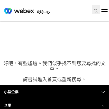
說明中心
好吧，有些尷尬。我們似乎找不到您要尋找的文
章。
請嘗試進入首頁或重新搜尋。
小型企業
首頁
定價
企業