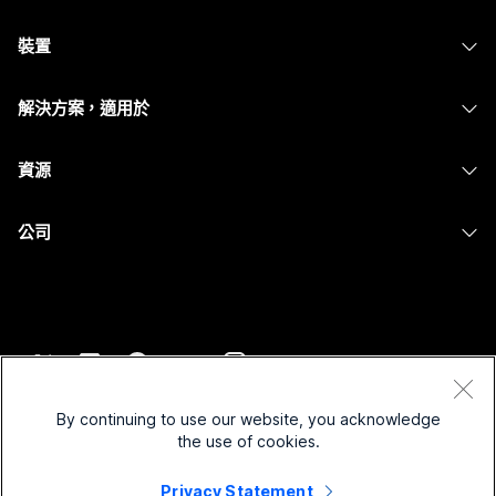
Webex 應用程式
需要答案？
Webex Suite
裝置
Meetings
Calling
提交問題
耳機
Calling
解決方案，適用於
Meetings
攝影機
Messaging
教育
Messaging
資源
Desk 系列
螢幕共用
醫療保健
Slido
下載
Room 系列
公司
政府
Webinars
加入測驗會議
Board 系列
Cisco
財務
Events
線上課程
電話系列
聯絡技術支援
運動與娛樂
Contact Center
整合
配件
聯絡銷售人員
前線
CPaaS
協助工具
條款和條件
Webex 部落格
非營利
安全性
By continuing to use our website, you acknowledge
包容性
隱私權聲明
the use of cookies.
Webex 思想領導力
啟動
Control Hub
Cookie
即時和隨選網路研討會
Privacy Statement
Webex Merch Store
商標
混合式工作