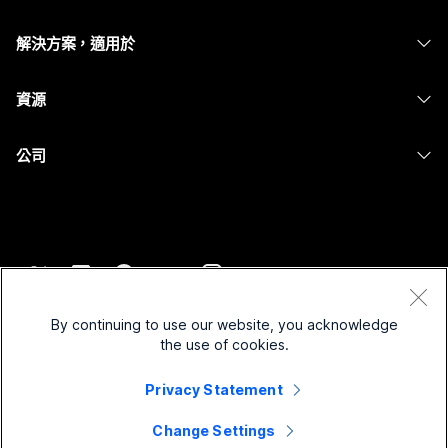
Calling
耳機
Calling
解決方案，適用於
Meetings
攝影機
Messaging
教育
Messaging
資源
Desk 系列
螢幕共用
醫療保健
Slido
下載
Room 系列
公司
政府
Webinars
加入測驗會議
Board 系列
Cisco
財務
Events
線上課程
電話系列
聯絡技術支援
運動與娛樂
Contact Center
整合
配件
聯絡銷售人員
前線
CPaaS
協助工具
條款和條件
Webex 部落格
非營利
安全性
By continuing to use our website, you acknowledge
包容性
隱私權聲明
the use of cookies.
Webex 思想領導力
啟動
Control Hub
Cookie
即時和隨選網路研討會
Webex Merch Store
Privacy Statement
商標
混合式工作
Webex 社群
©
2026
Cisco 和/或其子公司。保留所有權利。
職業
Change Settings