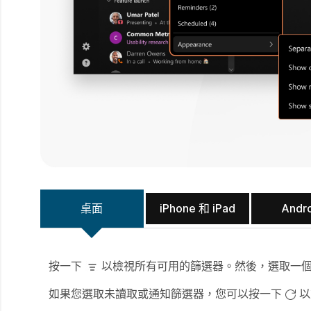
桌面
iPhone 和 iPad
Andr
按一下
以檢視所有可用的篩選器。然後，選取一個
如果您選取
未讀取
或
通知
篩選器，您可以按一下
以