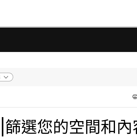
統
程式|篩選您的空間和內