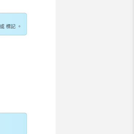
或
標記
。