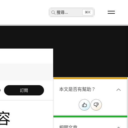
搜尋
...
⌘K
本文是否有幫助？
訂閱
容
相關文章